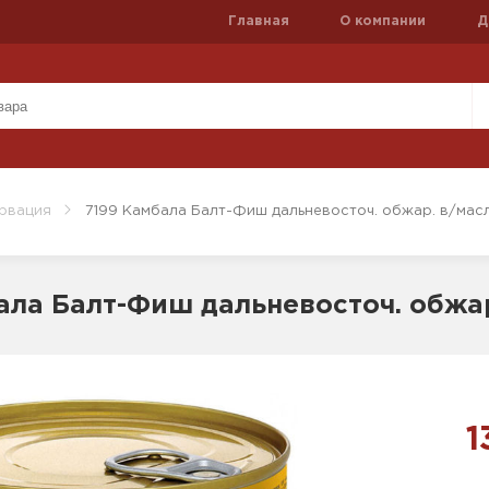
Главная
О компании
Д
рвация
7199 Камбала Балт-Фиш дальневосточ. обжар. в/масл
ала Балт-Фиш дальневосточ. обжар
1