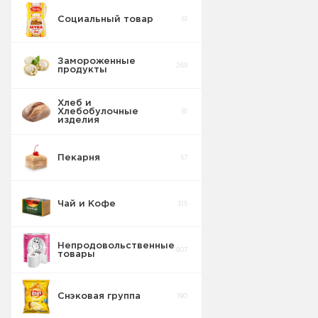
Социальный товар
61
Замороженные
269
продукты
Хлеб и
Хлебобулочные
81
изделия
Пекарня
57
Чай и Кофе
315
Непродовольственные
907
товары
Снэковая группа
190