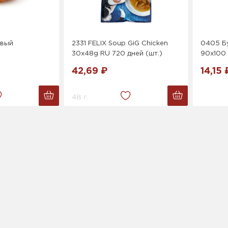
овый
2331 FELIX Soup GiG Chicken
0405 Бу
30x48g RU 720 дней (шт.)
90х100 
42,69 ₽
14,15 
48 г.