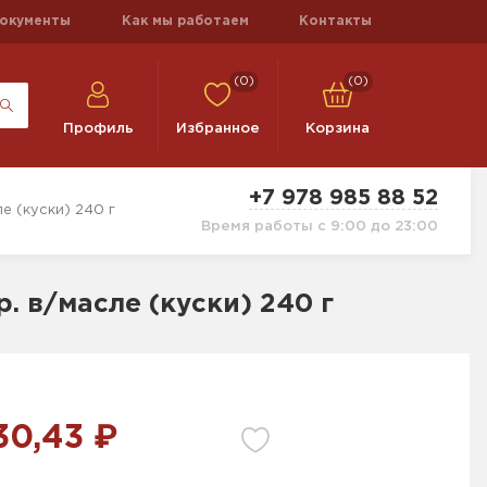
окументы
Как мы работаем
Контакты
(0)
(0)
Профиль
Избранное
Корзина
+7 978 985 88 52
е (куски) 240 г
Время работы с 9:00 до 23:00
. в/масле (куски) 240 г
30,43 ₽