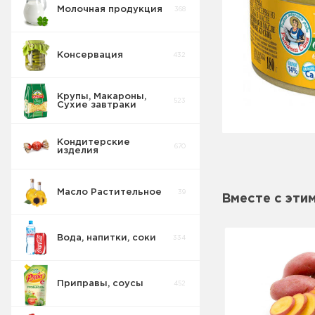
Молочная продукция
368
Консервация
432
Крупы, Макароны,
523
Сухие завтраки
Консервы
89
Овощные
Кондитерские
670
изделия
Консервы
26
Рыбные
Масло Растительное
39
Консервы
Вместе с эти
Овощные
2
Морепродукты
Вода, напитки, соки
334
Сгущенка
44
Джемы
Приправы, соусы
452
Консервы
29
Мясные