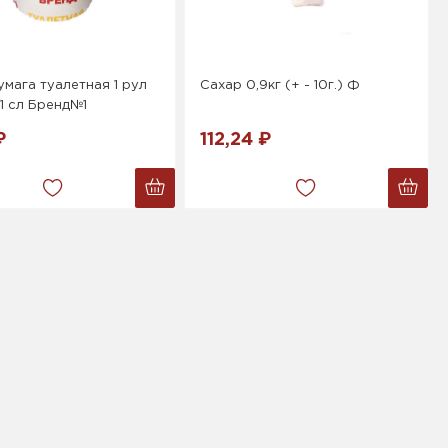
мага туалетная 1 рул
Сахар 0,9кг (+ - 10г.) Ф
1 сл Бренд№1
₽
112,24 ₽