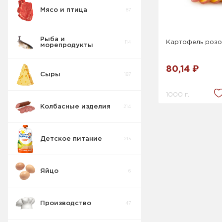
Мясо и птица
87
Консервы
3
Мясные Свинина
Рыба и
Картофель роз
114
морепродукты
Соленья
15
80,14 ₽
Сыры
187
Консервации
8
1000 г.
Колбасные изделия
214
Детское питание
215
Яйцо
6
Производство
47