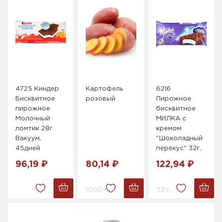
4725 Киндер
Картофель
6216
Бисквитное
розовый
Пирожное
пирожное
бисквитное
Молочный
МИЛКА с
ломтик 28г
кремом
Вакуум,
"Шоколадный
45дней
перекус" 32г,
96,19 ₽
80,14 ₽
122,94 ₽
1000 г.
32 г.