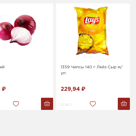
ий
1359 Чипсы 140 г Лейз Сыр м/
уп
9 ₽
229,94 ₽
0.14 г.