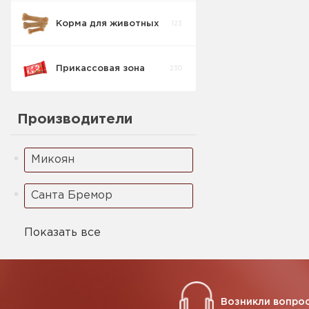
Корма для животных
123
Семечки
8
Прикассовая зона
230
Рыбный снэк
9
Производители
Чипсы и снеки
46
Микоян
Санта Бремор
Показать все
Возникли вопрос