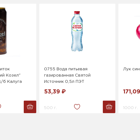
питок
0755 Вода питьевая
Лук син
ий Козел"
газированная Святой
ж/б Калуга
Источник 0,5л ПЭТ
53,39 ₽
171,0
500 г.
1000 г.