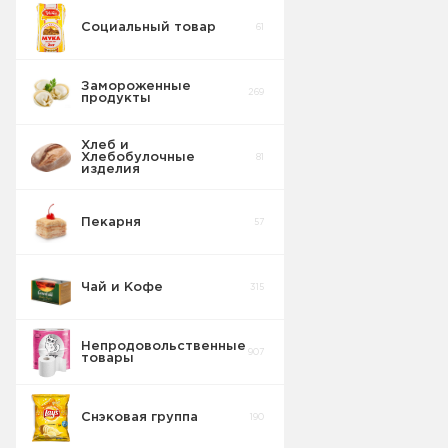
Социальный товар
61
Замороженные
269
продукты
Хлеб и
Хлебобулочные
81
изделия
Пекарня
57
Чай и Кофе
315
Непродовольственные
907
товары
Снэковая группа
190