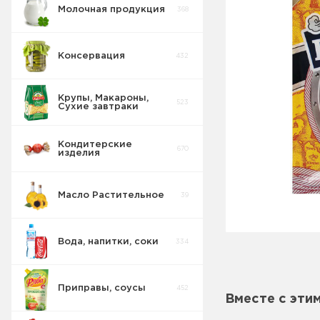
Молочная продукция
368
Консервация
432
Крупы, Макароны,
523
Сухие завтраки
Кондитерские
670
изделия
Масло Растительное
39
Вода, напитки, соки
334
Приправы, соусы
452
Вместе с эти