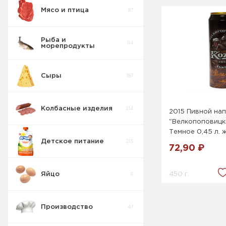
Мясо и птица
87
Рыба и
114
морепродукты
Сыры
187
Колбасные изделия
214
2015 Пивной на
"Велкопоповицк
Темное 0,45 л. 
Детское питание
215
72,90 ₽
450 г.
Яйцо
6
Производство
47