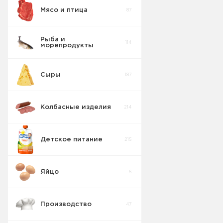
Мясо и птица
87
Рыба и
114
морепродукты
Сыры
187
Колбасные изделия
214
Детское питание
215
Яйцо
6
Производство
47