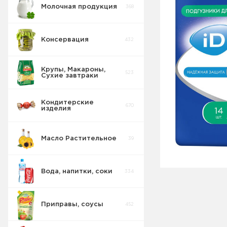
Молочная продукция
368
Консервация
432
Крупы, Макароны,
523
Сухие завтраки
Кондитерские
670
изделия
Масло Растительное
39
Вода, напитки, соки
334
Приправы, соусы
452