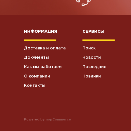
Хоз.товары
5
ИНФОРМАЦИЯ
СЕРВИСЫ
Влажные
5
салфетки
Доставка и оплата
Поиск
Станки для
6
бритья
Документы
Новости
Как мы работаем
Последние
Текстиль
3
О компании
Новинки
Контакты
Крем
4
косметический
Туалетная
37
бумага
Powered by
nopCommerce
Посуда
2