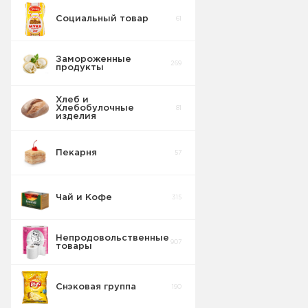
Социальный товар
61
Замороженные
269
продукты
Хлеб и
Хлебобулочные
81
изделия
Пекарня
57
Чай и Кофе
315
Непродовольственные
907
товары
Снэковая группа
190
Пакеты для
8
мусора