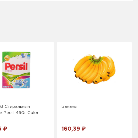
63 Стиральный
Бананы
 Persil 450г Color
т
5 ₽
160,39 ₽