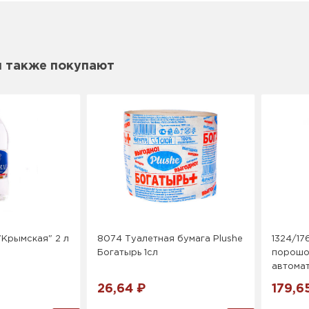
м также покупают
"Крымская" 2 л
8074 Туалетная бумага Plushe
1324/17
Богатырь 1сл
порошок
автома
26,64 ₽
179,6