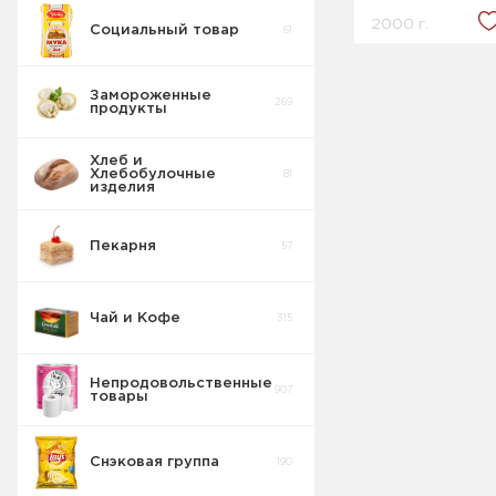
2000 г.
Социальный товар
61
Замороженные
269
продукты
Хлеб и
Хлебобулочные
81
изделия
Пекарня
57
Чай и Кофе
315
Непродовольственные
907
товары
Снэковая группа
190
Пакеты для
8
мусора