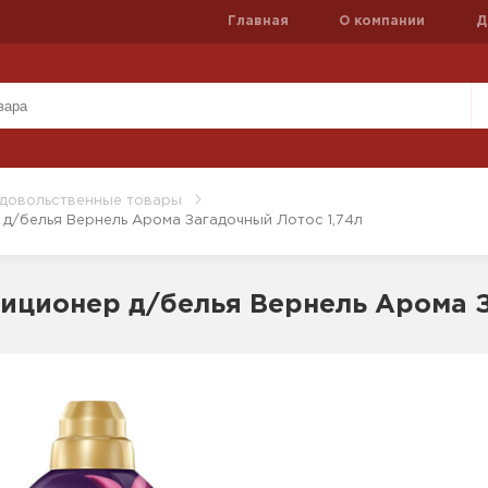
Главная
О компании
Д
довольственные товары
д/белья Вернель Арома Загадочный Лотос 1,74л
иционер д/белья Вернель Арома З