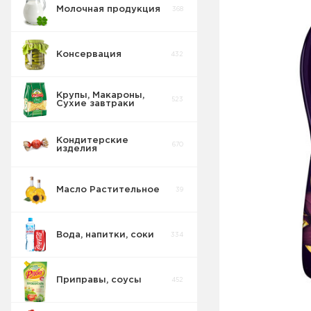
Молочная продукция
368
Консервация
432
Крупы, Макароны,
523
Сухие завтраки
Кондитерские
670
изделия
Масло Растительное
39
Вода, напитки, соки
334
Приправы, соусы
452