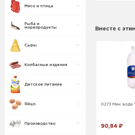
Мясо и птица
87
Рыба и
113
морепродукты
Вместе с эти
Сыры
187
Колбасные изделия
214
Детское питание
215
Яйцо
0273 Мин. вода 
6
Производство
47
90,84 ₽