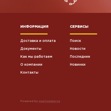
Хоз.товары
5
ИНФОРМАЦИЯ
СЕРВИСЫ
Влажные
5
салфетки
Доставка и оплата
Поиск
Станки для
6
бритья
Документы
Новости
Как мы работаем
Последние
Текстиль
3
О компании
Новинки
Контакты
Крем
4
косметический
Туалетная
37
бумага
Powered by
nopCommerce
Посуда
2