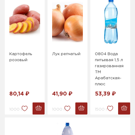
Картофель
Лук репчатый
0804 Вода
розовый
питьевая 1,5 л
газированная
ТМ
Арабатская-
плюс
80,14 ₽
41,90 ₽
53,39 ₽
1000 г.
1000 г.
1500 г.