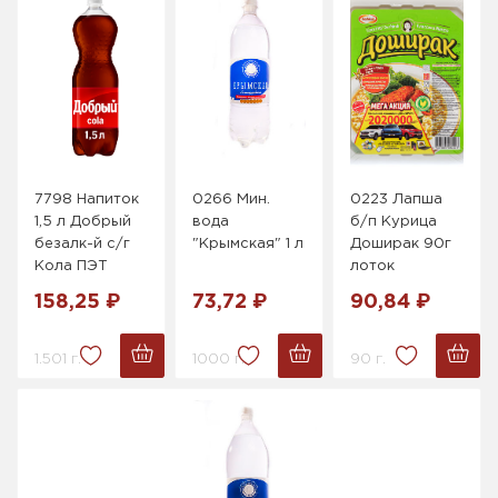
7798 Напиток
0266 Мин.
0223 Лапша
1,5 л Добрый
вода
б/п Курица
безалк-й с/г
"Крымская" 1 л
Доширак 90г
Кола ПЭТ
лоток
158,25 ₽
73,72 ₽
90,84 ₽
1.501 г.
1000 г.
90 г.