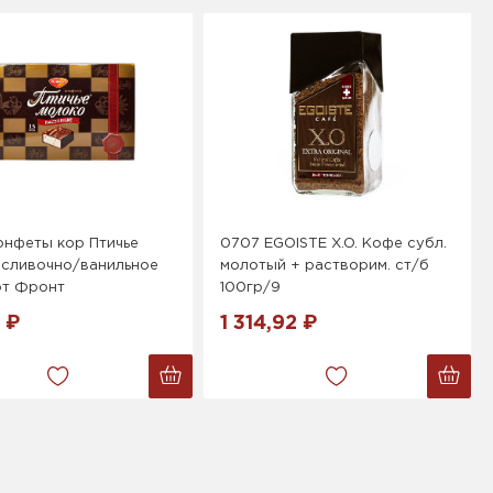
онфеты кор Птичье
0707 EGOISTE X.O. Кофе субл.
 сливочно/ванильное
молотый + растворим. ст/б
от Фронт
100гр/9
 ₽
1 314,92 ₽