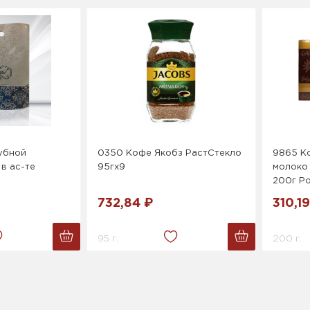
убной
0350 Кофе Якобз РастСтекло
9865 К
в ас-те
95гх9
молоко
200г Р
732,84 ₽
310,19
95 г.
200 г.