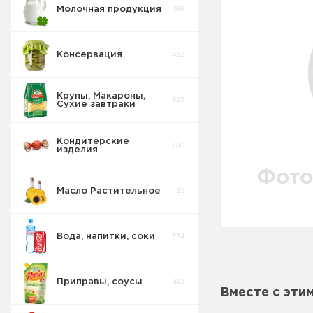
Молочная продукция
368
Консервация
432
Крупы, Макароны,
523
Сухие завтраки
Кондитерские
670
изделия
Масло Растительное
39
Вода, напитки, соки
334
Приправы, соусы
452
Вместе с эти