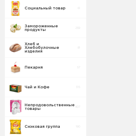
Социальный товар
61
Замороженные
269
продукты
Хлеб и
Хлебобулочные
81
изделия
Пекарня
57
Чай и Кофе
315
Непродовольственные
907
товары
Чай
76
Снэковая группа
190
Кофе
64