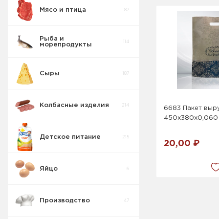
Мясо и птица
87
Рыба и
114
морепродукты
Сыры
187
Колбасные изделия
214
6683 Пакет выр
450х380х0,060 
Детское питание
215
20,00 ₽
Яйцо
6
Производство
47