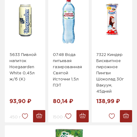
5633 Пивной
0748 Вода
7322 Киндер
напиток
питьевая
Бисквитное
Hoegaarden
газированная
пирожное
White 0,45л
Святой
Пингви
ж/б (K)
Источни 1,5л
Шоколад 30г
ПЭТ
Вакуум,
45дней
93,90 ₽
80,14 ₽
138,99 ₽
450 г.
1500 г.