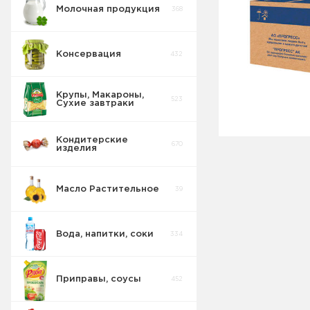
Молочная продукция
368
Консервация
432
Крупы, Макароны,
523
Сухие завтраки
Кондитерские
670
изделия
Масло Растительное
39
Вода, напитки, соки
334
Приправы, соусы
452