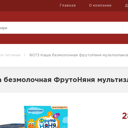
Главная
О компании
Д
ое питание
8073 Каша безмолочная ФрутоНяня мультизлаков
 безмолочная ФрутоНяня мультизл
2