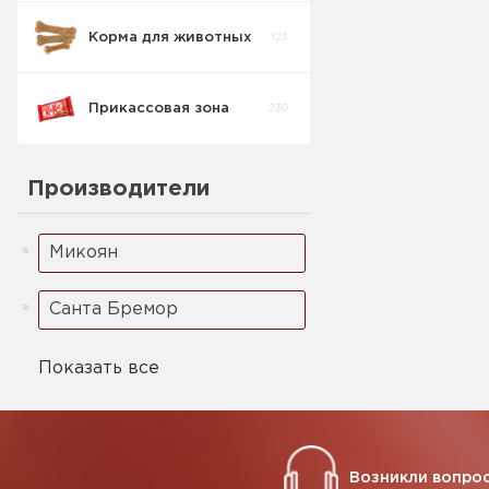
Корма для животных
123
Печенье
1
Детское
Прикассовая зона
230
Производители
Микоян
Санта Бремор
Показать все
Возникли вопрос