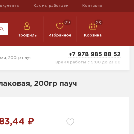
окументы
Как мы работаем
Контакты
(0)
(0)
Профиль
Избранное
Корзина
+7 978 985 88 52
ая, 200гр пауч
Время работы с 9:00 до 23:00
аковая, 200гр пауч
83,44 ₽