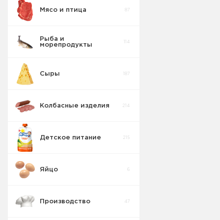
Мясо и птица
87
Рыба и
114
морепродукты
Сыры
187
Колбасные изделия
214
Детское питание
215
Яйцо
6
Кусочки
6
Фруктов ДП
Производство
47
Детская
молочная
26
продукция