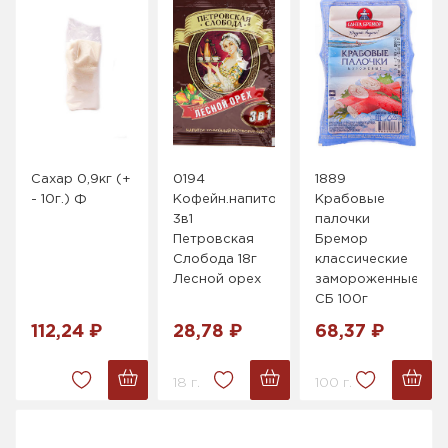
Сахар 0,9кг (+
0194
1889
- 10г.) Ф
Кофейн.напиток
Крабовые
3в1
палочки
Петровская
Бремор
Слобода 18г
классические
Лесной орех
замороженные
СБ 100г
112,24 ₽
28,78 ₽
68,37 ₽
18 г.
100 г.