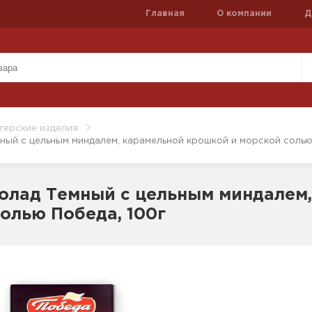
Главная
О компании
Д
терские изделия
ый с цельным миндалем, карамельной крошкой и морской солью
олад Темный с цельным миндалем,
олью Победа, 100г