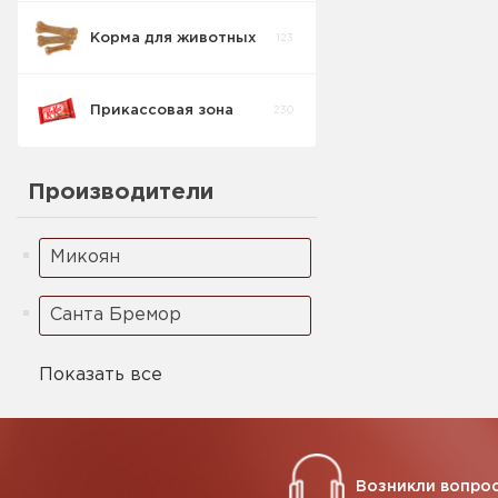
Корма для животных
123
Кукурузные
5
палочки
Прикассовая зона
230
Ореховая паста
2
Производители
Микоян
Санта Бремор
Показать все
Возникли вопрос