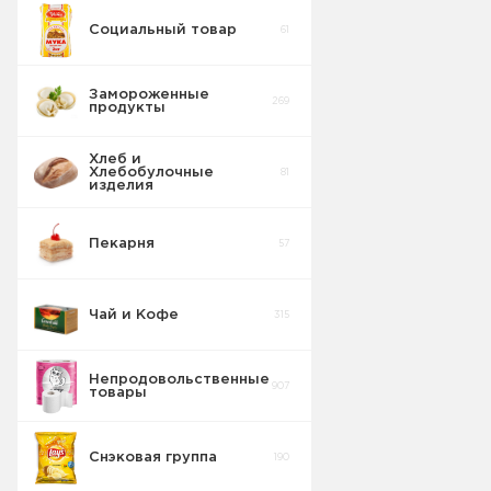
Социальный товар
61
Бисквит
10
Замороженные
269
продукты
Торты
5
Хлеб и
Хлебобулочные
81
Вафельные
изделия
22
изделия
Пекарня
57
Шоколадные
18
Плитки
Чай и Кофе
315
Конфеты
20
фасовка м/у
Непродовольственные
907
товары
Сушка
2
Снэковая группа
190
Торты в
5
упаковке