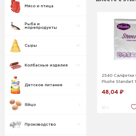
Мясо и птица
87
Пирожные
5
Рыба и
114
морепродукты
Печенье
55
Сыры
187
Крекер
17
Колбасные изделия
214
Товары для
10
диабетиков
2540 Салфетки
Plushe Standart 
Детское питание
215
Конфеты
9
Коробка
48,04 ₽
Яйцо
6
Изделия
10 г.
42
весовые
Производство
47
Пряники
7