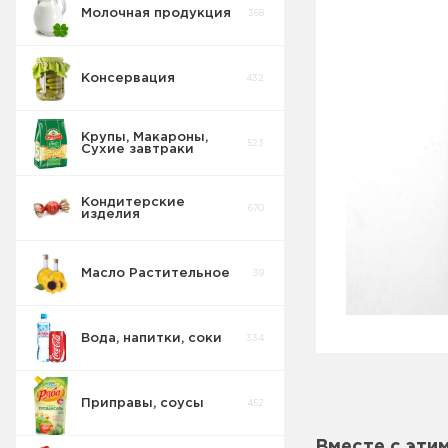
Молочная продукция
368
Консервация
432
Крупы, Макароны,
523
Сухие завтраки
Кондитерские
670
изделия
Масло Растительное
39
Восточные
32
сладости
Вода, напитки, соки
334
Попкорн
10
Приправы, соусы
452
Круассаны
13
Вместе с эти