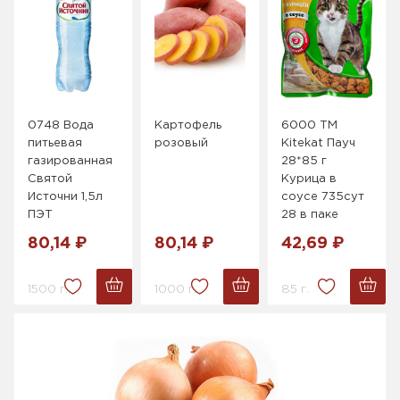
0748 Вода
Картофель
6000 ТМ
питьевая
розовый
Kitekat Пауч
газированная
28*85 г
Святой
Курица в
Источни 1,5л
соусе 735сут
ПЭТ
28 в паке
80,14 ₽
80,14 ₽
42,69 ₽
1500 г.
1000 г.
85 г.