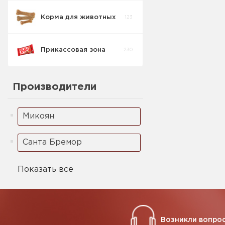
Корма для животных
123
Кукурузные
5
палочки
Прикассовая зона
230
Ореховая паста
2
Производители
Микоян
Санта Бремор
Показать все
Возникли вопрос