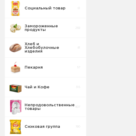
Социальный товар
61
Бисквит
10
Замороженные
269
продукты
Торты
5
Хлеб и
Хлебобулочные
81
Вафельные
изделия
22
изделия
Пекарня
57
Шоколадные
18
Плитки
Чай и Кофе
315
Конфеты
20
фасовка м/у
Непродовольственные
907
товары
Сушка
2
Снэковая группа
190
Торты в
5
упаковке