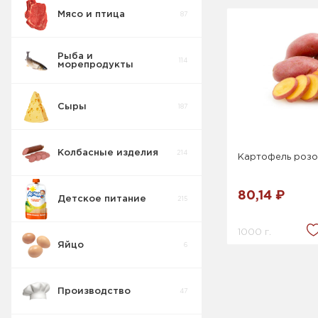
Мясо и птица
87
Пирожные
5
Рыба и
114
морепродукты
Печенье
55
Сыры
187
Крекер
17
Колбасные изделия
214
Картофель роз
Товары для
10
диабетиков
80,14 ₽
Детское питание
215
Конфеты
9
Коробка
1000 г.
Яйцо
6
Изделия
42
весовые
Производство
47
Пряники
7