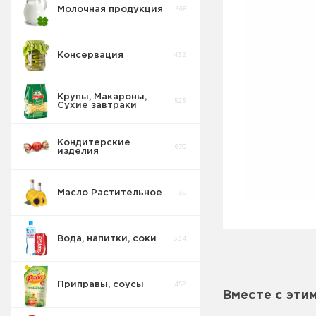
Молочная продукция
368
Консервация
432
Крупы, Макароны,
523
Сухие завтраки
Кондитерские
670
изделия
Масло Растительное
39
Восточные
32
сладости
Вода, напитки, соки
334
Попкорн
10
Приправы, соусы
452
Вместе с эти
Круассаны
13