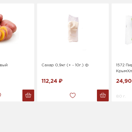
овый
Сахар 0,9кг (+ - 10г.) Ф
1572 Пи
КрымХл
112,24 ₽
24,90
80 г.