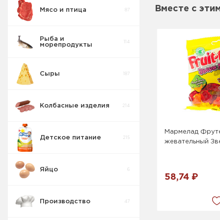
Вместе с эти
Мясо и птица
87
Пирожные
5
Рыба и
114
морепродукты
Печенье
55
Сыры
187
Крекер
17
Колбасные изделия
214
Товары для
10
диабетиков
Мармелад Фрут
Детское питание
215
жевательный Зв
Конфеты
9
Коробка
Яйцо
6
Изделия
58,74 ₽
42
весовые
Производство
47
Пряники
7