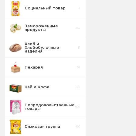
Социальный товар
61
Бисквит
10
Замороженные
269
продукты
Торты
5
Хлеб и
Хлебобулочные
81
Вафельные
изделия
22
изделия
Пекарня
57
Шоколадные
18
Плитки
Чай и Кофе
315
Конфеты
20
фасовка м/у
Непродовольственные
907
товары
Сушка
2
Снэковая группа
190
Торты в
5
упаковке