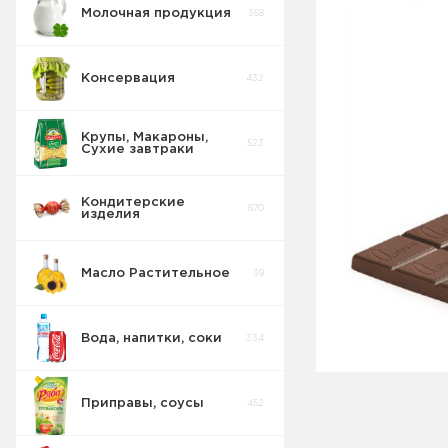
Молочная продукция
368
Консервация
432
Крупы, Макароны,
523
Сухие завтраки
Кондитерские
670
изделия
Масло Растительное
39
Восточные
32
сладости
Вода, напитки, соки
334
Попкорн
10
Приправы, соусы
452
Круассаны
13