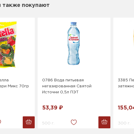
м также покупают
елла
0786 Вода питьевая
3385 Пе
ери Микс 70гр
негазированная Святой
затяжн
Источни 0,5л ПЭТ
53,39 ₽
155,0
500 г.
300 г.