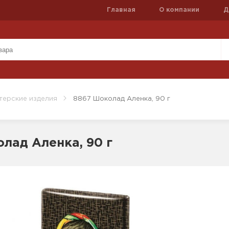
Главная
О компании
Д
терские изделия
8867 Шоколад Аленка, 90 г
лад Аленка, 90 г