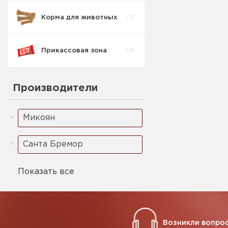
Корма для животных
123
Кукурузные
5
палочки
Прикассовая зона
230
Ореховая паста
2
Производители
Микоян
Санта Бремор
Показать все
Возникли вопрос