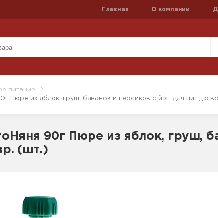
Главная
О компании
Д
ое питание
 Пюре из яблок, груш, бананов и персиков с йог. для пит.д.р.воз
оНяня 90г Пюре из яблок, груш, ба
зр. (шт.)