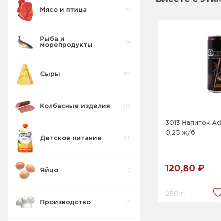
Мясо и птица
87
Рыба и
114
морепродукты
Сыры
187
Колбасные изделия
214
3013 Напиток Ad
0,25 ж/б
Детское питание
215
120,80 ₽
Яйцо
6
Кусочки
6
Фруктов ДП
250 г.
Производство
47
Детская
молочная
26
продукция