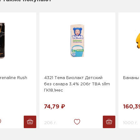
renaline Rush
4321 Тема Биолакт Детский
Бананы
без сахара 3,4% 206г ТВА sllm
ГК18,1мес
74,79 ₽
160,3
206 г.
1000 г.