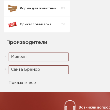
Корма для животных
123
Печенье
1
Детское
Прикассовая зона
230
Производители
Микоян
Санта Бремор
Показать все
Возникли вопрос