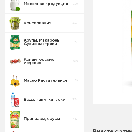
Молочная продукция
368
Консервация
432
Крупы, Макароны,
523
Сухие завтраки
Кондитерские
670
изделия
Масло Растительное
39
Вода, напитки, соки
334
Приправы, соусы
452
Вместе с эти