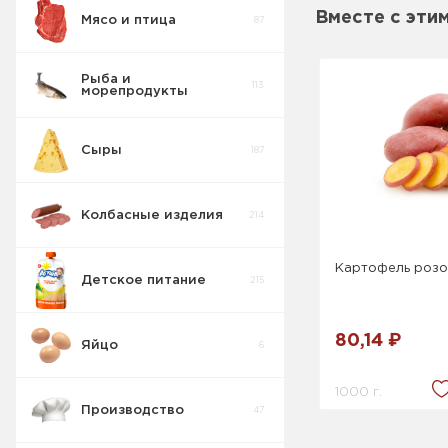
Вместе с эти
Мясо и птица
87
Пирожные
5
Рыба и
113
морепродукты
Печенье
55
Сыры
187
Крекер
17
Колбасные изделия
214
Товары для
10
диабетиков
Картофель роз
Детское питание
215
Конфеты
9
Коробка
80,14 ₽
Яйцо
6
Изделия
42
весовые
1000 г.
Производство
47
Пряники
7