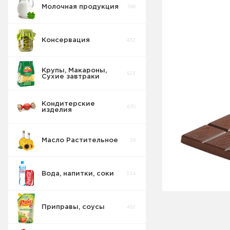
Молочная продукция
368
Консервация
432
Крупы, Макароны,
523
Сухие завтраки
Кондитерские
670
изделия
Масло Растительное
39
Восточные
32
сладости
Вода, напитки, соки
334
Попкорн
10
Приправы, соусы
452
Круассаны
13