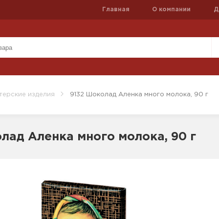
Главная
О компании
Д
терские изделия
9132 Шоколад Аленка много молока, 90 г
лад Аленка много молока, 90 г