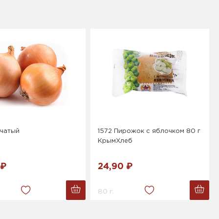
пчатый
1572 Пирожок с яблочком 80 г
КрымХлеб
 ₽
24,90 ₽
80 г.