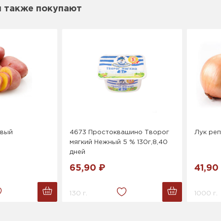
м также покупают
овый
4673 Простоквашино Творог
Лук ре
мягкий Нежный 5 % 130г,8,40
дней
65,90 ₽
41,90
130 г.
1000 г.