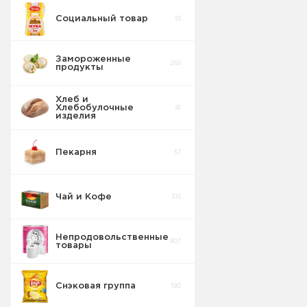
Социальный товар
61
Бисквит
10
Замороженные
269
продукты
Торты
5
Хлеб и
Хлебобулочные
81
Вафельные
изделия
22
изделия
Пекарня
57
Шоколадные
18
Плитки
Чай и Кофе
315
Конфеты
20
фасовка м/у
Непродовольственные
907
товары
Сушка
2
Снэковая группа
190
Торты в
5
упаковке