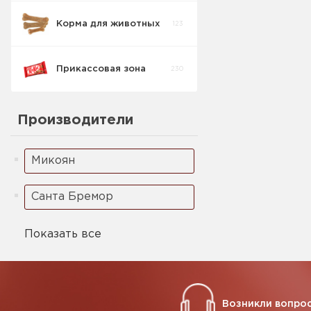
Корма для животных
123
Кукурузные
5
палочки
Прикассовая зона
230
Ореховая паста
2
Производители
Микоян
Санта Бремор
Показать все
Возникли вопрос