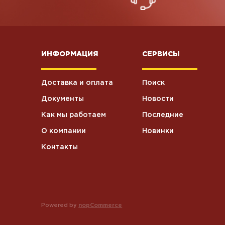
Презервативы
0
ИНФОРМАЦИЯ
СЕРВИСЫ
Пакеты
9
Доставка и оплата
Поиск
Колбаски
варенокопченые
2
Документы
Новости
Свинина
Как мы работаем
Последние
О компании
Новинки
Контакты
Powered by
nopCommerce