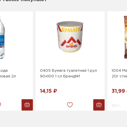
вода
0405 Бумага туалетная 1 рул
1004 Ma
ловая 2л
90х100 1 сл Бренд№1
20г сти
14,15 ₽
31,99
20 г.