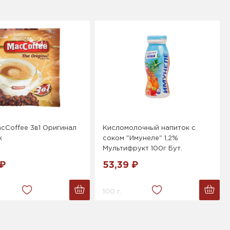
cCoffee 3в1 Оригинал
Кисломолочный напиток с
к
соком "Имунеле" 1,2%
Мультифрукт 100г Бут.
 ₽
53,39 ₽
100 г.