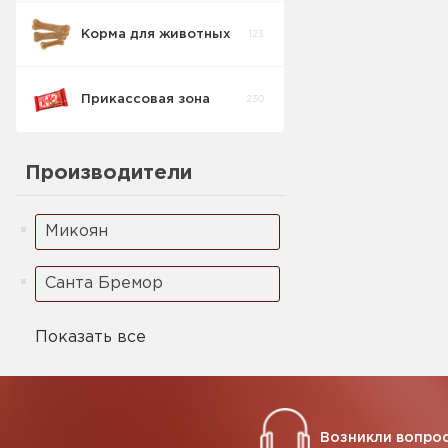
Корма для животных
123
Прикассовая зона
230
Кондитерские
Производители
изделия
54
прикасса
Микоян
Кофе Стики
9
Санта Бремор
Жевательные
37
резинки
Показать все
Леденец
7
Возникли вопрос
Зажигалки
0