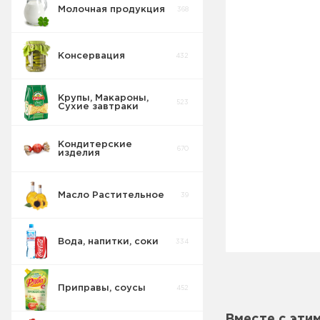
Молочная продукция
368
Консервация
432
Крупы, Макароны,
523
Сухие завтраки
Кондитерские
670
изделия
Масло Растительное
39
Вода, напитки, соки
334
Приправы, соусы
452
Вместе с эти