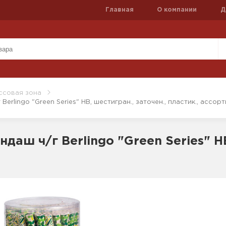
Главная
О компании
Д
ссовая зона
erlingo "Green Series" HB, шестигран., заточен., пластик., ассорт
даш ч/г Berlingo "Green Series" HB