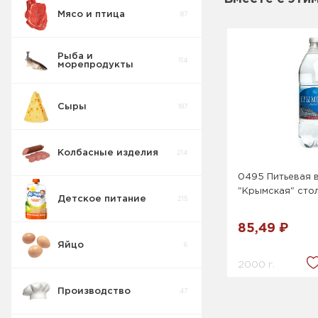
Мясо и птица
87
Рыба и
114
морепродукты
Сыры
187
Колбасные изделия
214
0495 Питьевая 
"Крымская" сто
Детское питание
215
85,49 ₽
Яйцо
6
2000 г.
Производство
47