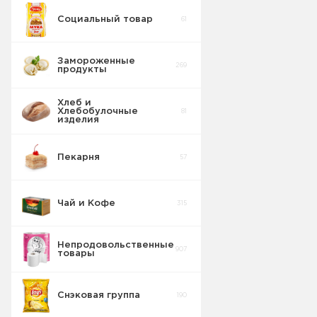
Социальный товар
61
Замороженные
269
продукты
Хлеб и
Хлебобулочные
81
изделия
Пекарня
57
Чай и Кофе
315
Непродовольственные
907
товары
Снэковая группа
190