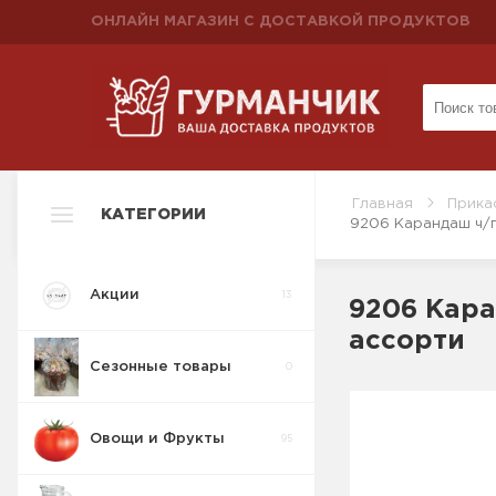
ОНЛАЙН МАГАЗИН С ДОСТАВКОЙ ПРОДУКТОВ
Главная
Прика
КАТЕГОРИИ
9206 Карандаш ч/г B
Акции
13
9206 Каран
ассорти
Сезонные товары
0
Овощи и Фрукты
95