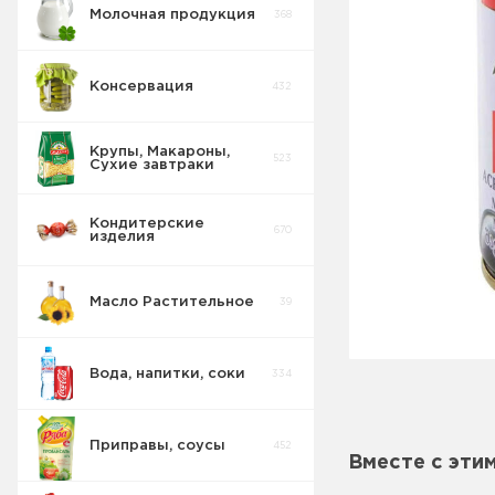
Молочная продукция
368
Консервация
432
Крупы, Макароны,
523
Сухие завтраки
Консервы
89
Овощные
Кондитерские
670
изделия
Консервы
26
Рыбные
Масло Растительное
39
Консервы
Овощные
2
Морепродукты
Вода, напитки, соки
334
Сгущенка
44
Джемы
Приправы, соусы
452
Консервы
Вместе с эти
29
Мясные