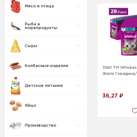
Мясо и птица
87
Консервы
3
Мясные Свинина
Рыба и
114
морепродукты
Соленья
15
Сыры
187
Консервации
8
Колбасные изделия
214
3961 ТМ Whiskas
Желе Говядина
Детское питание
215
36,27 ₽
Яйцо
6
Производство
47