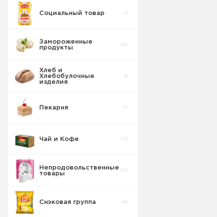
Социальный товар
61
Замороженные
269
продукты
Хлеб и
Хлебобулочные
81
изделия
Пекарня
57
Чай и Кофе
315
Непродовольственные
907
товары
Снэковая группа
190