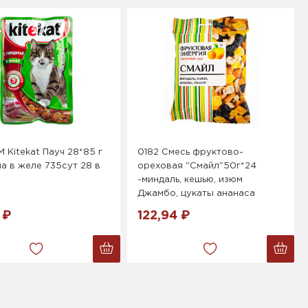
 Kitekat Пауч 28*85 г
0182 Смесь фруктово-
а в желе 735сут 28 в
ореховая "Смайл"50г*24
-миндаль, кешью, изюм
Джамбо, цукаты ананаса
 ₽
122,94 ₽