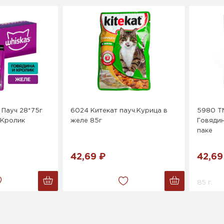
 Пауч 28*75г
6024 Китекат пауч.Курица в
5980 ТМ
/Кролик
желе 85г
Говядин
паке
42,69 ₽
42,69
85 г.