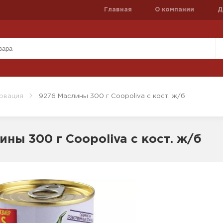
Главная
О компании
Д
рвация
9276 Маслины 300 г Coopoliva с кост. ж/б
ины 300 г Coopoliva с кост. ж/б