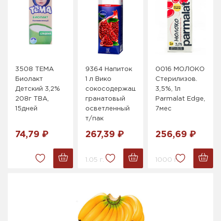
3508 ТЕМА
9364 Напиток
0016 МОЛОКО
Биолакт
1 л Вико
Стерилизов.
Детский 3,2%
сокосодержащий
3,5%, 1л
208г ТВА,
гранатовый
Parmalat Edge,
15дней
осветленный
7мес
т/пак
74,79 ₽
267,39 ₽
256,69 ₽
1.05 г.
1000 г.