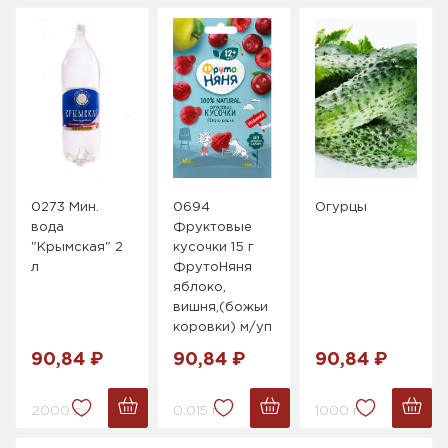
0273 Мин.
0694
Огурцы
вода
Фруктовые
"Крымская" 2
кусочки 15 г
л
ФрутоНяня
яблоко,
вишня,(божьи
коровки) м/уп
90,84 ₽
90,84 ₽
90,84 ₽
2000 г.
0.015 г.
1000 г.