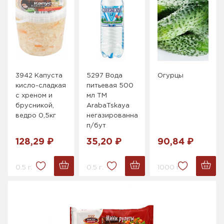
3942 Капуста
5297 Вода
Огурцы
кисло-сладкая
питьевая 500
с хреном и
мл ТМ
брусникой,
ArabaTskaya
ведро 0,5кг
негазированная
п/бут
128,29 ₽
35,20 ₽
90,84 ₽
0.5 г.
0.5 г.
1000 г.