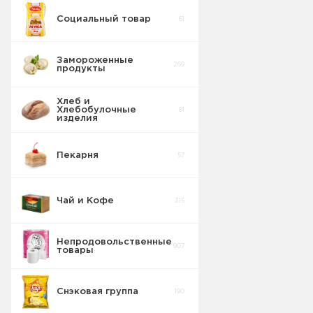
Социальный товар
61
Замороженные
269
продукты
Хлеб и
Хлебобулочные
81
изделия
Пекарня
57
Чай и Кофе
315
Непродовольственные
907
товары
Снэковая группа
190