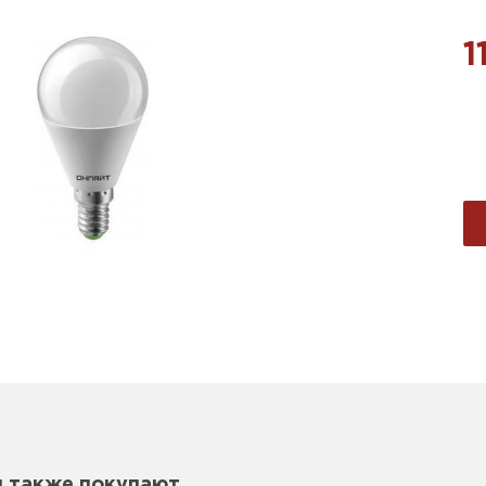
1
м также покупают