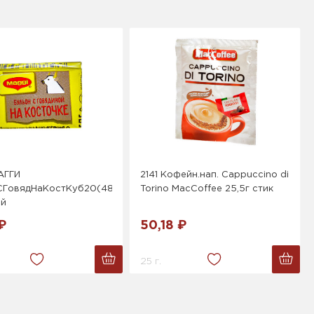
АГГИ
2141 Кофейн.нап. Cappuccino di
CГовядНаКостКуб20(48х9г),
Torino MacCoffee 25,5г стик
ей
₽
50,18 ₽
25 г.