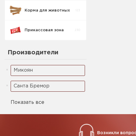
Корма для животных
123
Прикассовая зона
230
Кондитерские
Производители
изделия
54
прикасса
Микоян
Кофе Стики
9
Санта Бремор
Жевательные
37
резинки
Показать все
Леденец
7
Возникли вопрос
Зажигалки
0