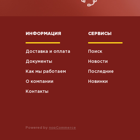
Презервативы
0
ИНФОРМАЦИЯ
СЕРВИСЫ
Пакеты
9
Доставка и оплата
Поиск
Колбаски
варенокопченые
2
Документы
Новости
Свинина
Как мы работаем
Последние
О компании
Новинки
Контакты
Powered by
nopCommerce