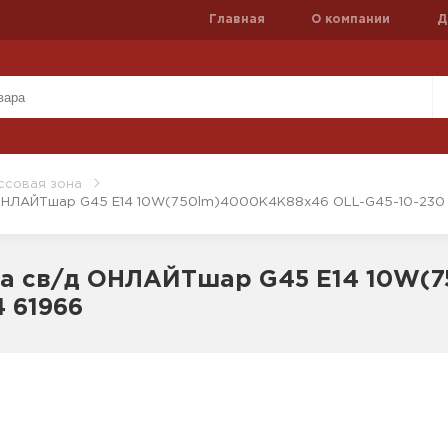
Главная
О компании
Д
ссовая зона
ОНЛАЙТшар G45 E14 10W(750lm)4000K4K88х46 OLL-G45-10-230 
а св/д ОНЛАЙТшар G45 E14 10W(7
4 61966