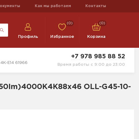
окументы
Как мы работаем
Контакты
(0)
(0)
Профиль
Избранное
Корзина
+7 978 985 88 52
4K-E14 61966
Время работы с 9:00 до 23:00
50lm)4000K4K88х46 OLL-G45-10-