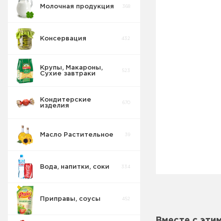
Молочная продукция
368
Консервация
432
Крупы, Макароны,
523
Сухие завтраки
Кондитерские
670
изделия
Масло Растительное
39
Вода, напитки, соки
334
Приправы, соусы
452
Вместе с эти