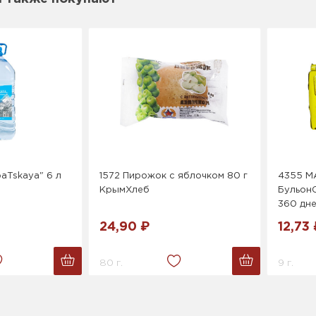
aTskaya" 6 л
1572 Пирожок с яблочком 80 г
4355 М
КрымХлеб
Бульон
360 дн
24,90 ₽
12,73 
80 г.
9 г.