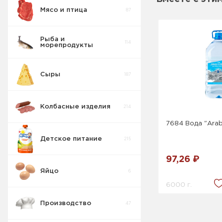
Мясо и птица
87
Рыба и
114
морепродукты
Сыры
187
Колбасные изделия
214
7684 Вода "Arab
Детское питание
215
97,26 ₽
Яйцо
6
6000 г.
Производство
47