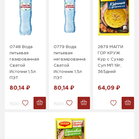
0748 Вода
0779 Вода
2879 МАГГИ
питьевая
питьевая
ГОР КРУЖ
газированная
негазированная
Кур с Сухар
Святой
Святой
Суп МП 19г,
Источни 1,5л
Источник 1,5л
365дней
ПЭТ
ПЭТ
80,14 ₽
80,14 ₽
64,09 ₽
1500 г.
1500 г.