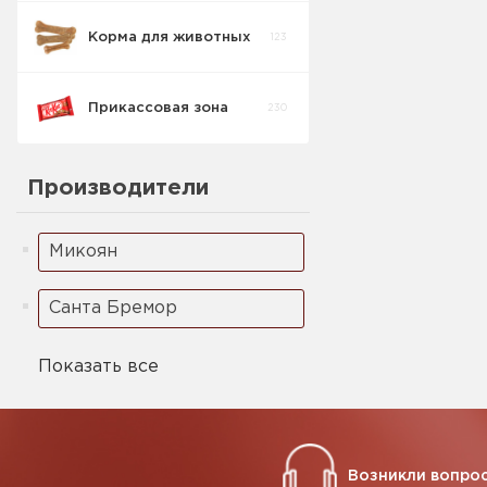
Корма для животных
123
Кофейные
8
напитки
Прикассовая зона
230
Производители
Микоян
Санта Бремор
Показать все
Возникли вопрос