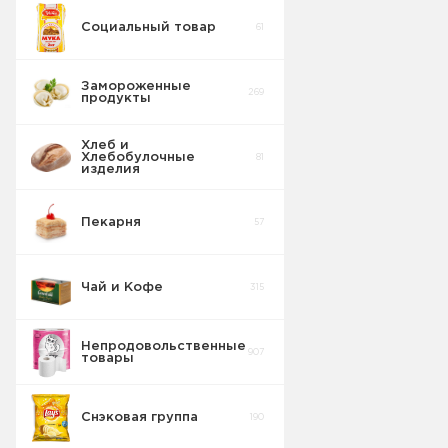
Социальный товар
61
Замороженные
269
продукты
Хлеб и
Хлебобулочные
81
изделия
Пекарня
57
Чай и Кофе
315
Непродовольственные
907
товары
Чай
76
Снэковая группа
190
Кофе
64