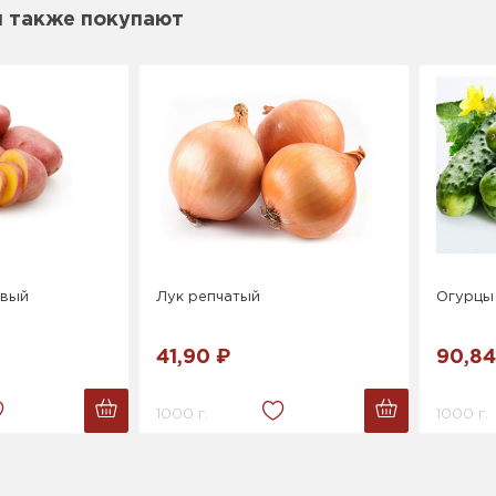
м также покупают
овый
Лук репчатый
Огурцы
41,90 ₽
90,84
1000 г.
1000 г.