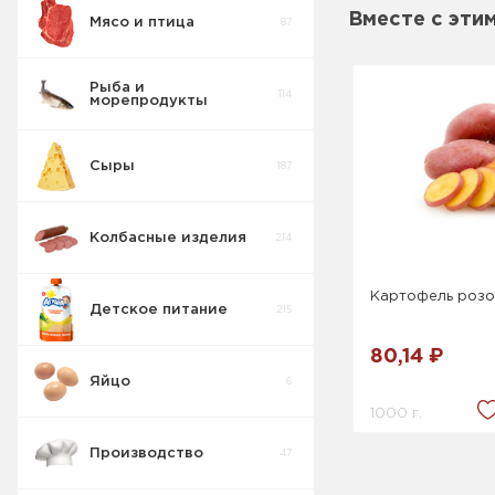
Вместе с эти
Мясо и птица
87
Рыба и
114
морепродукты
Сыры
187
Колбасные изделия
214
Картофель роз
Детское питание
215
80,14 ₽
Яйцо
6
1000 г.
Производство
47