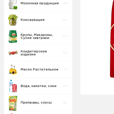
Молочная продукция
368
Консервация
432
Крупы, Макароны,
523
Сухие завтраки
Кондитерские
670
изделия
Масло Растительное
39
Вода, напитки, соки
334
Приправы, соусы
452