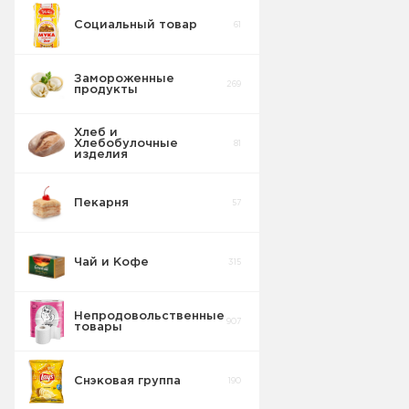
Социальный товар
61
Сосиски
20
Замороженные
269
продукты
Хлеб и
Хлебобулочные
81
изделия
Пекарня
57
Чай и Кофе
315
Непродовольственные
907
товары
Снэковая группа
190