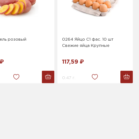
ель розовый
0264 Яйцо С1 фас. 10 шт
Свежие яйца Крупные
 ₽
117,59 ₽
0.47 г.