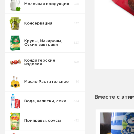
Молочная продукция
368
Консервация
432
Крупы, Макароны,
523
Сухие завтраки
Кондитерские
670
изделия
Масло Растительное
39
Вместе с эти
Вода, напитки, соки
334
Приправы, соусы
452