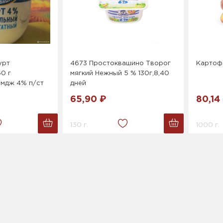
урт
4673 Простоквашино Творог
Картоф
0 г
мягкий Нежный 5 % 130г,8,40
мдж 4% п/ст
дней
65,90 ₽
80,14
130 г.
1000 г.