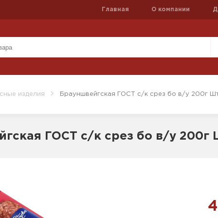
Главная
О компании
Д
сные изделия
Брауншвейгская ГОСТ с/к срез бо в/у 200г Ш
гская ГОСТ с/к срез бо в/у 200г
4