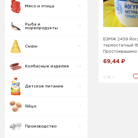
Мясо и птица
87
Рыба и
114
морепродукты
БЗМЖ 2459 Йог
термостатный 16
Сыры
187
Простоквашино 
69,44 ₽
Колбасные изделия
214
0.16 г.
Детское питание
215
Штучный товар
36
Яйцо
6
Весовой товар
53
Свинина
Производство
47
Весовой товар
10