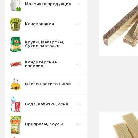
Молочная продукция
368
Консервация
432
Крупы, Макароны,
523
Сухие завтраки
Кондитерские
670
изделия
Масло Растительное
39
Восточные
32
сладости
Вода, напитки, соки
334
Попкорн
10
Приправы, соусы
452
Круассаны
13