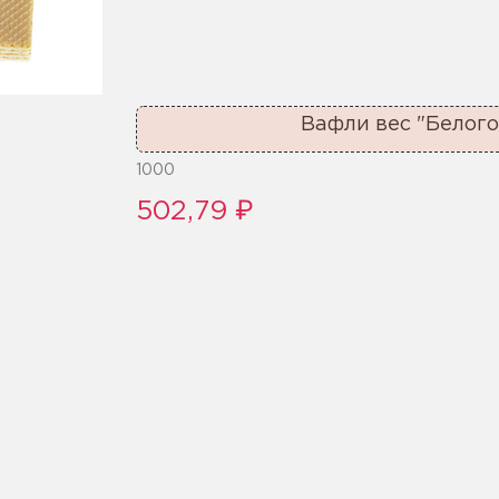
Вафли вес "Белог
1000
502,79 ₽