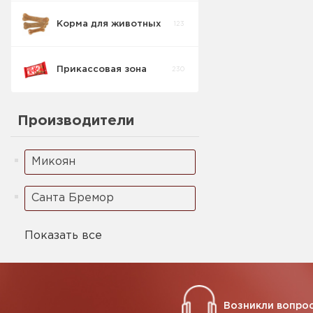
Корма для животных
123
Кукурузные
5
палочки
Прикассовая зона
230
Ореховая паста
2
Производители
Микоян
Санта Бремор
Показать все
Возникли вопрос