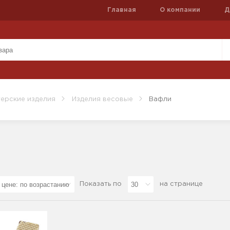
Главная
О компании
Д
ерские изделия
Изделия весовые
Вафли
Показать по
на странице