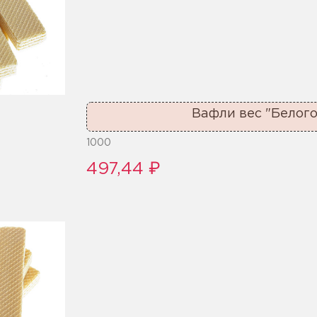
Вафли вес "Белог
1000
497,44 ₽