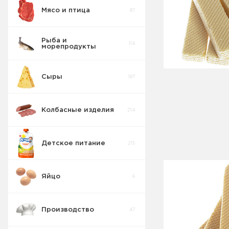
Мясо и птица
87
Пирожные
5
Рыба и
114
морепродукты
Печенье
55
Сыры
187
Крекер
17
Колбасные изделия
214
Товары для
10
диабетиков
Детское питание
215
Конфеты
9
Коробка
Яйцо
6
Изделия
42
весовые
Производство
47
Пряники
7
Печенье
2
весовое