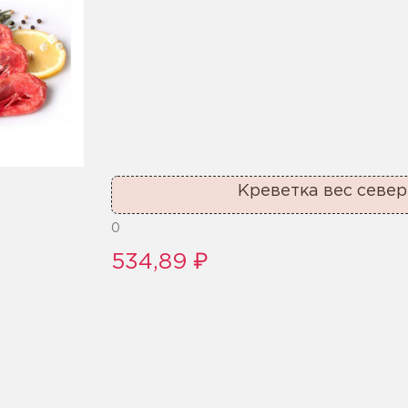
Креветка вес север
0
534,89 ₽