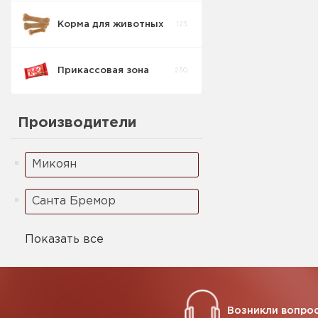
Корма для животных
123
Масло рыбное
2
Прикассовая зона
230
Производители
Микоян
Санта Бремор
Показать все
Возникли вопрос