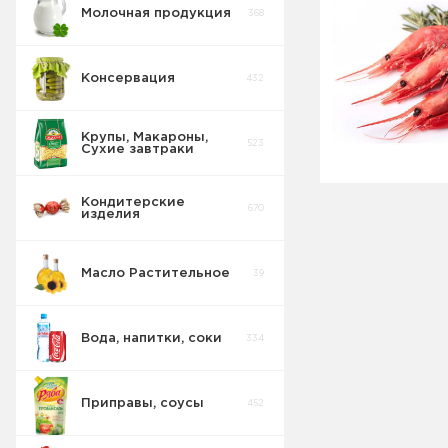
Молочная продукция
368
Консервация
432
Крупы, Макароны,
523
Сухие завтраки
Кондитерские
670
изделия
Масло Растительное
39
Вода, напитки, соки
334
Приправы, соусы
452