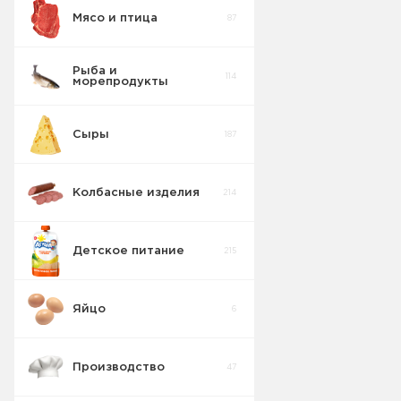
Мясо и птица
87
Рыба и
114
морепродукты
Сыры
187
Икра рыбная
11
Колбасные изделия
214
Пресервы
8
рыбные
Детское питание
215
Салаты
17
Яйцо
6
Рыба
0
слабосоленая
Производство
47
Рыба
29