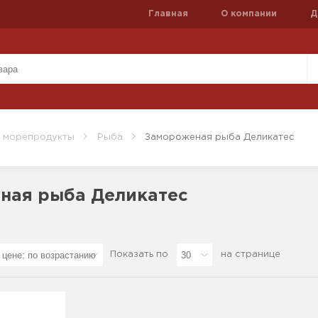
Главная
О компании
Д
и морепродукты
Рыба
Замороженая рыба Деликатес
ная рыба Деликатес
Показать по
на странице