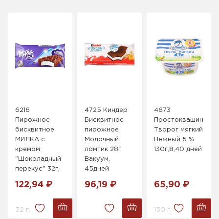
6216
4725 Киндер
4673
Пирожное
Бисквитное
Простоквашино
бисквитное
пирожное
Творог мягкий
МИЛКА с
Молочный
Нежный 5 %
кремом
ломтик 28г
130г,8,40 дней
"Шоколадный
Вакуум,
перекус" 32г,
45дней
122,94 ₽
96,19 ₽
65,90 ₽
32 г.
130 г.