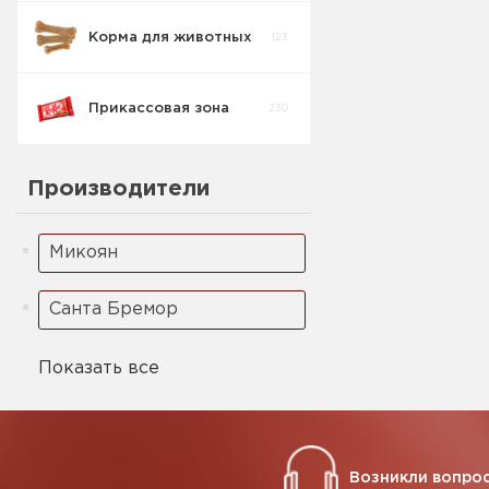
Корма для животных
123
Кукурузные
5
палочки
Прикассовая зона
230
Ореховая паста
2
Производители
Микоян
Санта Бремор
Показать все
Возникли вопрос