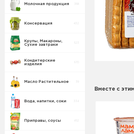
Молочная продукция
368
Консервация
432
Крупы, Макароны,
523
Сухие завтраки
Кондитерские
670
изделия
Масло Растительное
39
Восточные
32
сладости
Вместе с эти
Вода, напитки, соки
334
Попкорн
10
Приправы, соусы
452
Круассаны
13