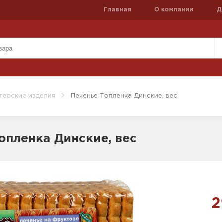
Главная
О компании
Д
терские изделия
Печенье Топленка Динские, вес
опленка Динские, вес
2