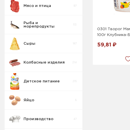
Мясо и птица
87
Пирожные
5
Рыба и
113
морепродукты
Печенье
0301 Творог Ма
55
100г Клубника-
Сыры
187
59,81 ₽
Крекер
17
Колбасные изделия
214
Товары для
10
диабетиков
Детское питание
215
Конфеты
9
Коробка
Яйцо
6
Изделия
42
весовые
Производство
47
Пряники
7