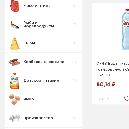
Мясо и птица
87
Рыба и
113
морепродукты
Сыры
187
Колбасные изделия
214
0748 Вода пить
газированная С
1,5л ПЭТ
Детское питание
215
80,14 ₽
1500 г.
Яйцо
6
Производство
47