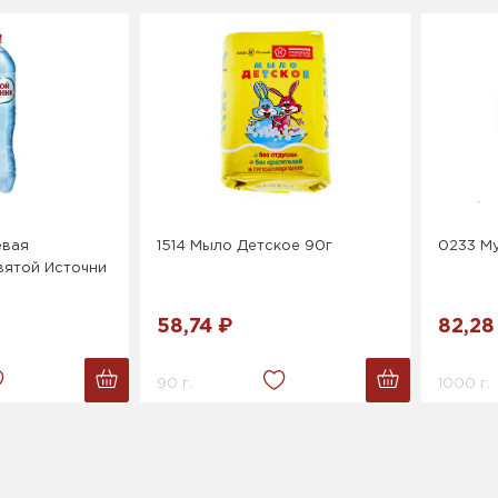
евая
1514 Мыло Детское 90г
0233 Му
вятой Источни
58,74 ₽
82,28
90 г.
1000 г.