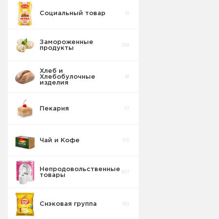
Социальный товар
61
Замороженные
269
продукты
Хлеб и
Хлебобулочные
81
изделия
Мороженое
83
Пекарня
57
Полуфабрикаты
31
Чай и Кофе
315
Овощи
17
замороженные
Непродовольственные
907
Крабовые
товары
палочки
3
замороженные
Снэковая группа
190
Масло
7
сливочное