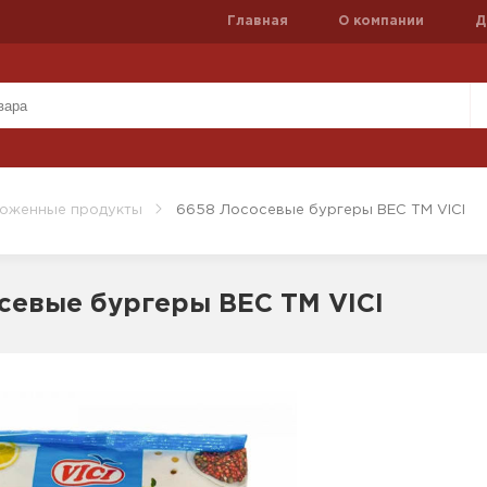
Главная
О компании
Д
оженные продукты
6658 Лососевые бургеры ВЕС ТМ VICI
севые бургеры ВЕС ТМ VICI