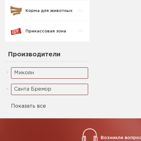
Корма для животных
123
Спред/Маграрин
3
Прикассовая зона
230
Производители
Микоян
Санта Бремор
Показать все
Возникли вопрос