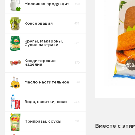
Молочная продукция
368
Консервация
432
Крупы, Макароны,
523
Сухие завтраки
Кондитерские
670
изделия
Масло Растительное
39
Вода, напитки, соки
334
Приправы, соусы
452
Вместе с эти