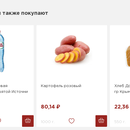
м также покупают
евая
Картофель розовый
Хлеб Д
вятой Источни
гр Кры
80,14 ₽
22,36
1000 г.
550 г.