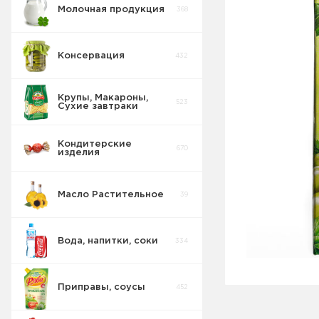
Молочная продукция
368
Консервация
432
Крупы, Макароны,
523
Сухие завтраки
Кондитерские
670
изделия
Масло Растительное
39
Вода, напитки, соки
334
Приправы, соусы
452
Соки Нектары
45
Морсы