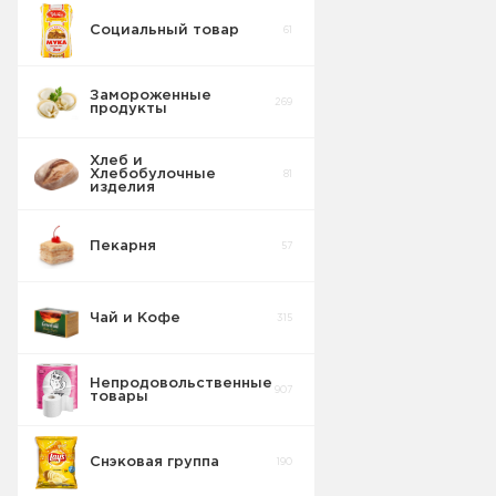
Социальный товар
61
Замороженные
269
продукты
Хлеб и
Хлебобулочные
81
изделия
Пекарня
57
Чай и Кофе
315
Непродовольственные
907
товары
Снэковая группа
190