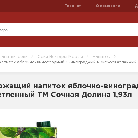
Главная
О компании
Д
напитки, соки
Соки Нектары Морсы
Напиток
апиток яблочно-виноградный «Виноградный микс»осветленный 
ржащий напиток яблочно-виногра
тленный ТМ Сочная Долина 1,93л