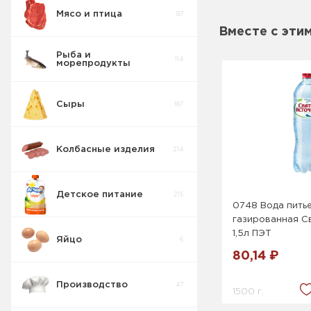
Мясо и птица
87
Вода , Сладкие
103
напитки
Вместе с эти
Нектар
5
Рыба и
114
морепродукты
Сок
29
Сыры
187
Напиток
11
Колбасные изделия
214
Компот
0
Детское питание
215
0748 Вода пить
газированная С
1,5л ПЭТ
Яйцо
6
80,14 ₽
Производство
47
1500 г.