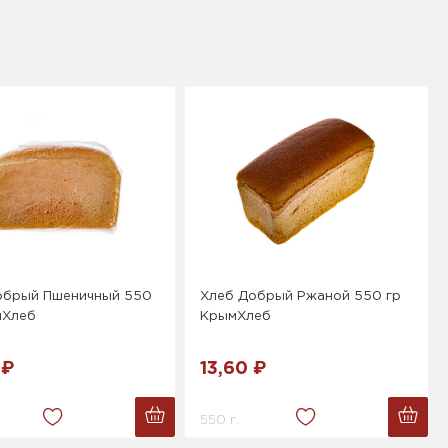
обрый Пшеничный 550
Хлеб Добрый Ржаной 550 гр
мХлеб
КрымХлеб
 ₽
13,60 ₽
550 г.