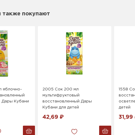
м также покупают
л яблочно-
2005 Сок 200 мл
1558 Со
тановленный
мультифруктовый
восста
 Дары Кубани
восстановленный Дары
осветл
Кубани для детей
детей
42,69 ₽
31,99