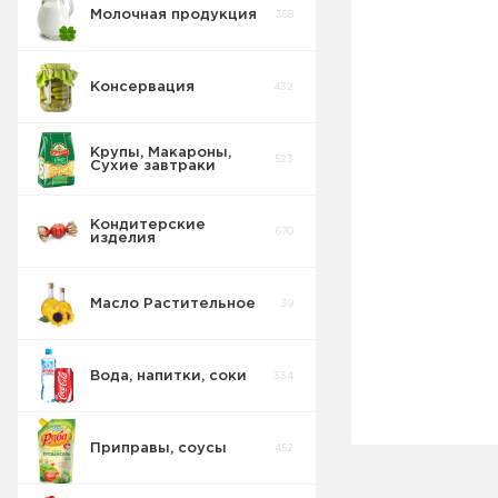
Молочная продукция
368
Консервация
432
Крупы, Макароны,
523
Сухие завтраки
Кондитерские
670
изделия
Масло Растительное
39
Вода, напитки, соки
334
Приправы, соусы
452