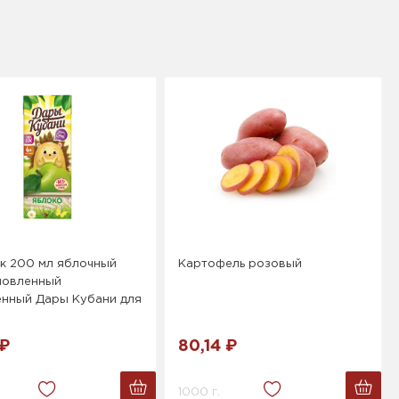
к 200 мл яблочный
Картофель розовый
новленный
енный Дары Кубани для
 ₽
80,14 ₽
1000 г.