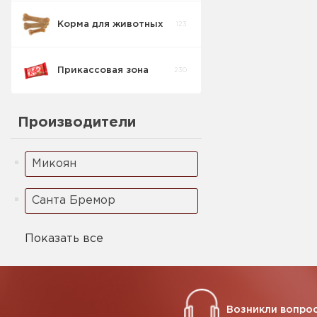
Корма для животных
123
Печенье
1
Детское
Прикассовая зона
230
Производители
Микоян
Санта Бремор
Показать все
Возникли вопрос