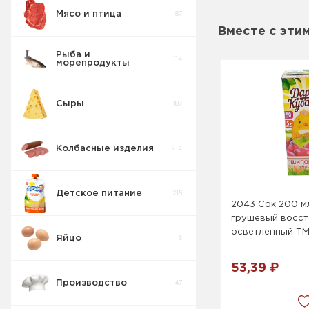
Мясо и птица
87
Вместе с эти
Рыба и
114
морепродукты
Сыры
187
Колбасные изделия
214
Детское питание
215
2043 Сок 200 м
грушевый восс
осветленный ТМ
Яйцо
6
Кусочки
6
Фруктов ДП
53,39 ₽
Производство
47
Детская
молочная
26
продукция