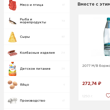
Вместе с эти
Мясо и птица
87
Рыба и
114
морепродукты
Сыры
187
Колбасные изделия
214
2077 М/В Боржо
Детское питание
215
272,74 ₽
Яйцо
6
1250 г.
Производство
47