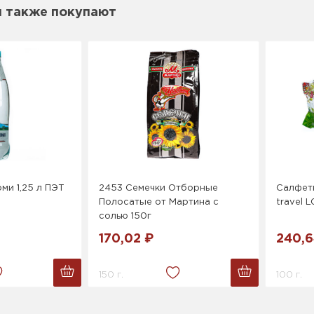
м также покупают
ми 1,25 л ПЭТ
2453 Семечки Отборные
Салфет
Полосатые от Мартина с
travel 
солью 150г
170,02 ₽
240,6
150 г.
100 г.