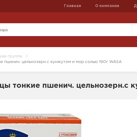
Главная
О компании
Д
вая группа
е пшенич. цельнозерн.с кунжутом и мор.солью 190г WASA
цы тонкие пшенич. цельнозерн.с 