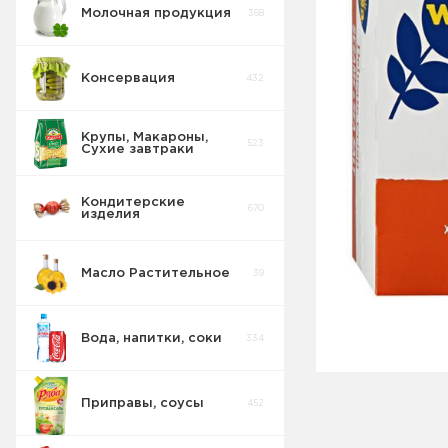
Молочная продукция
368
Консервация
432
Крупы, Макароны,
523
Сухие завтраки
Кондитерские
670
изделия
Масло Растительное
39
Вода, напитки, соки
334
Приправы, соусы
452