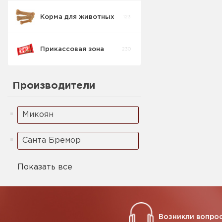
Корма для животных
123
Семечки
8
Прикассовая зона
230
Рыбный снэк
9
Производители
Чипсы и снеки
46
Микоян
Санта Бремор
Показать все
Возникли вопрос