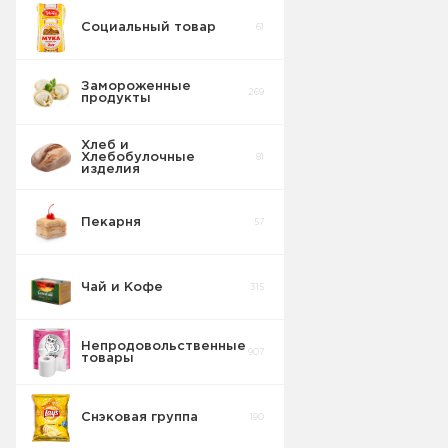
Социальный товар
61
Замороженные
269
продукты
Хлеб и
Хлебобулочные
81
изделия
Пекарня
57
Чай и Кофе
315
Непродовольственные
907
товары
Снэковая группа
190