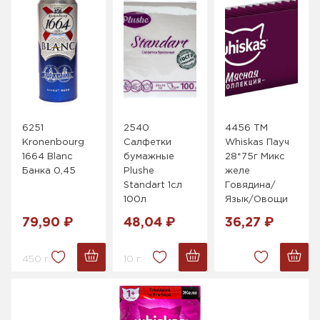
6251
2540
4456 ТМ
Kronenbourg
Салфетки
Whiskas Пауч
1664 Blanc
бумажные
28*75г Микс
Банка 0,45
Plushe
желе
Standart 1cл
Говядина/
100л
Язык/Овощи
79,90 ₽
48,04 ₽
36,27 ₽
450 г.
10 г.