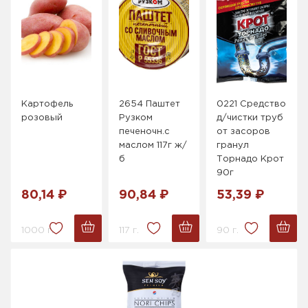
Картофель
2654 Паштет
0221 Средство
розовый
Рузком
д/чистки труб
печеночн.с
от засоров
маслом 117г ж/
гранул
б
Торнадо Крот
90г
80,14 ₽
90,84 ₽
53,39 ₽
1000 г.
117 г.
90 г.