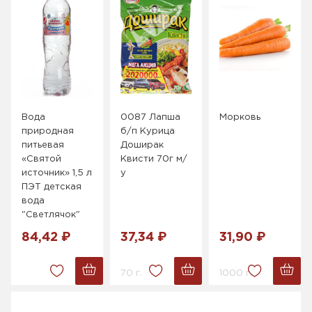
Вода
0087 Лапша
Морковь
природная
б/п Курица
питьевая
Доширак
«Святой
Квисти 70г м/
источник» 1,5 л
у
ПЭТ детская
вода
"Светлячок"
84,42 ₽
37,34 ₽
31,90 ₽
70 г.
1000 г.