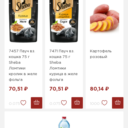
7457 Пауч вз.
7471 Пауч вз.
Картофель
кошка 75 г
кошка 75 г
розовый
Sheba
Sheba
Ломтики
Ломтики
кролик в желе
курица в желе
фольга
фольга
70,51 ₽
70,51 ₽
80,14 ₽
0.075 г.
0.075 г.
1000 г.