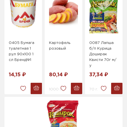
0405 Бумага
Картофель
0087 Лапша
туалетная 1
розовый
б/п Курица
рул 90х100 1
Доширак
сл Бренд№1
Квисти 70г м/
у
14,15 ₽
80,14 ₽
37,34 ₽
1000 г.
70 г.