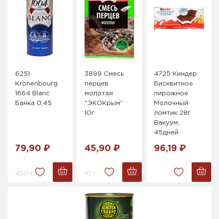
6251
3899 Смесь
4725 Киндер
Kronenbourg
перцев
Бисквитное
1664 Blanc
молотая
пирожное
Банка 0,45
"ЭКОКрым"
Молочный
10г
ломтик 28г
Вакуум,
45дней
79,90 ₽
45,90 ₽
96,19 ₽
450 г.
10 г.