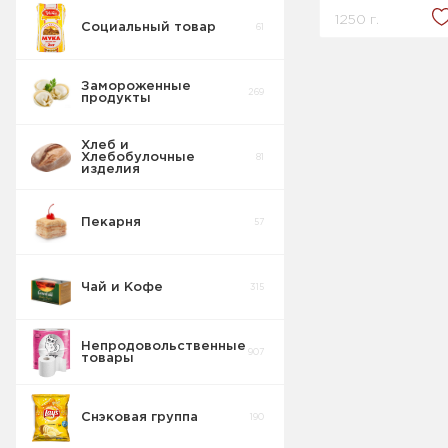
1250 г.
Социальный товар
61
Заменители
10
молока
Замороженные
269
продукты
Кисломолочные
36
продукты
Хлеб и
Хлебобулочные
81
изделия
Пекарня
57
Чай и Кофе
315
Непродовольственные
907
товары
Снэковая группа
190