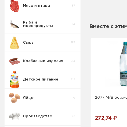
Мясо и птица
87
Актимель
2
Рыба и
114
морепродукты
Вместе с эти
Пудинг
6
молочный
Сыры
187
Молоко
10
Колбасные изделия
214
Молочные
18
коктейли
Детское питание
215
Ряженка
2
2077 М/В Боржо
Яйцо
6
Десерт Сырок
4
Производство
47
272,74 ₽
Сыворотка
6