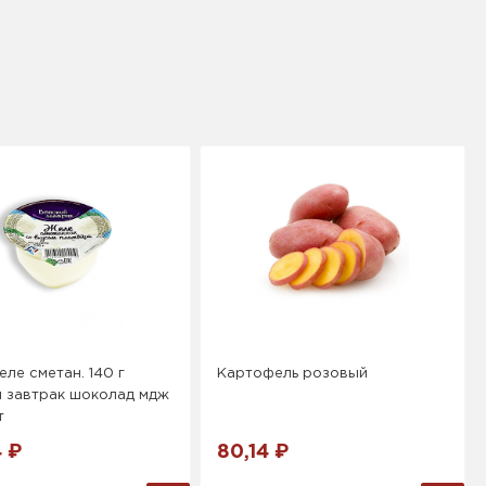
ле сметан. 140 г
Картофель розовый
й завтрак шоколад мдж
т
4 ₽
80,14 ₽