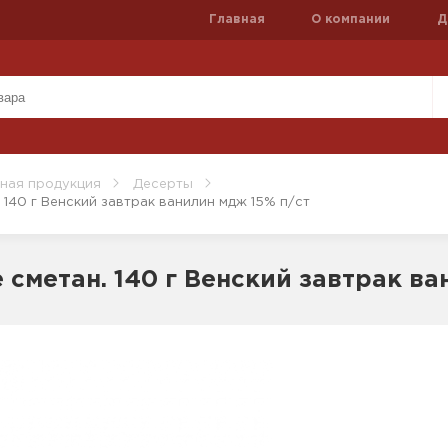
Главная
О компании
Д
ная продукция
Десерты
 140 г Венский завтрак ванилин мдж 15% п/ст
 сметан. 140 г Венский завтрак ва