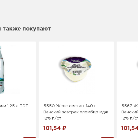
м также покупают
ми 1,25 л ПЭТ
5550 Желе сметан. 140 г
5567 Же
Венский завтрак пломбир мдж
Венски
12% п/ст
12% п/с
101,54 ₽
101,5