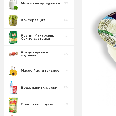
Молочная продукция
368
Консервация
432
Творог и
творожная
61
масса
Крупы, Макароны,
523
Сухие завтраки
Сырки Сладкие
28
Кондитерские
Молочная
670
изделия
продукция
36
длительного
хранения
Масло Растительное
39
Йогурт
71
Вода, напитки, соки
334
Сметана
25
Приправы, соусы
452
Десерты
20