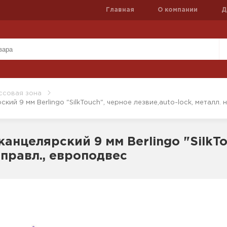
Главная
О компании
Д
ссовая зона
кий 9 мм Berlingo "SilkTouch", черное лезвие,auto-lock, металл.
анцелярский 9 мм Berlingo "SilkTo
аправл., европодвес