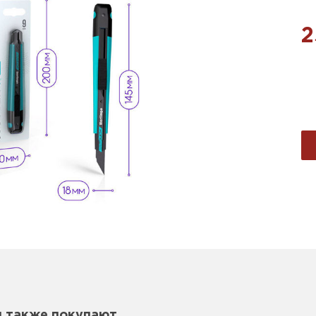
2
м также покупают