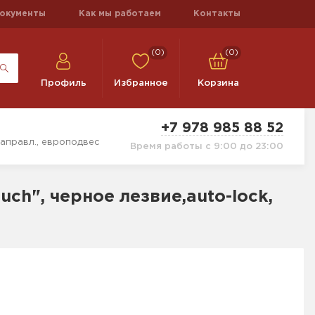
окументы
Как мы работаем
Контакты
(0)
(0)
Профиль
Избранное
Корзина
+7 978 985 88 52
 направл., европодвес
Время работы с 9:00 до 23:00
uch", черное лезвие,auto-lock,