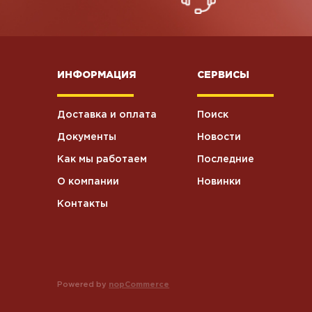
Презервативы
0
ИНФОРМАЦИЯ
СЕРВИСЫ
Пакеты
9
Доставка и оплата
Поиск
Колбаски
варенокопченые
2
Документы
Новости
Свинина
Как мы работаем
Последние
О компании
Новинки
Контакты
Powered by
nopCommerce