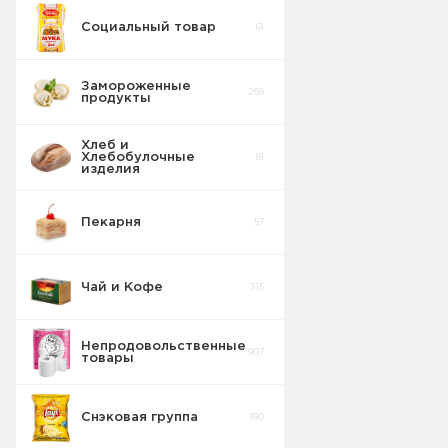
Социальный товар
61
Замороженные
269
продукты
Хлеб и
Хлебобулочные
81
изделия
Пекарня
57
Чай и Кофе
315
Непродовольственные
907
товары
Снэковая группа
190