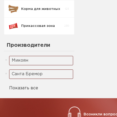
Корма для животных
123
Прикассовая зона
230
Кондитерские
Производители
изделия
54
прикасса
Микоян
Кофе Стики
9
Санта Бремор
Жевательные
37
резинки
Показать все
Леденец
7
Возникли вопрос
Зажигалки
0