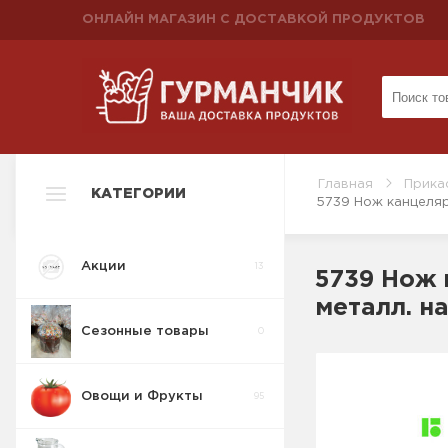
ОНЛАЙН МАГАЗИН С ДОСТАВКОЙ ПРОДУКТОВ
Главная
Прика
КАТЕГОРИИ
5739 Нож канцелярс
Акции
13
5739 Нож к
металл. н
Сезонные товары
0
Овощи и Фрукты
95