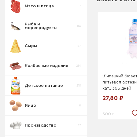
Мясо и птица
87
Рыба и
114
морепродукты
Сыры
187
Колбасные изделия
214
'Липецкий Бювет
питьевая артези
Детское питание
215
кат., 365 дней
27,80 ₽
Яйцо
6
500 г.
Производство
47