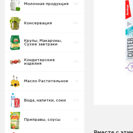
Молочная продукция
368
Консервация
432
Крупы, Макароны,
523
Сухие завтраки
Кондитерские
670
изделия
Масло Растительное
39
Вода, напитки, соки
334
Приправы, соусы
452
Вместе с эти