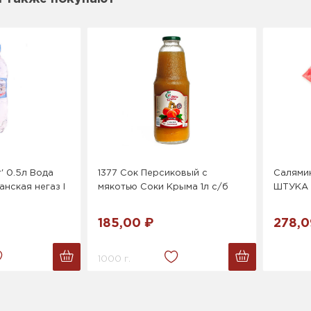
' 0.5л Вода
1377 Сок Персиковый с
Салямин
анская негаз I
мякотью Соки Крыма 1л с/б
ШТУКА
185,00 ₽
278,0
1000 г.