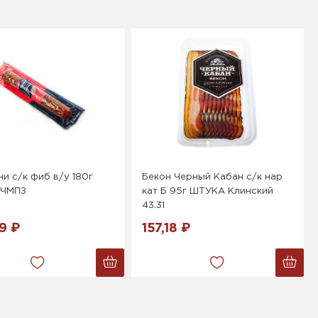
и с/к фиб в/у 180г
Бекон Черный Кабан с/к нар
 ЧМПЗ
кат Б 95г ШТУКА Клинский
43.31
9 ₽
157,18 ₽