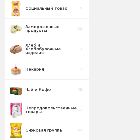
Социальный товар
61
Замороженные
269
продукты
Хлеб и
Хлебобулочные
81
изделия
Пекарня
57
Чай и Кофе
315
Непродовольственные
907
товары
Чай
76
Снэковая группа
190
Кофе
64