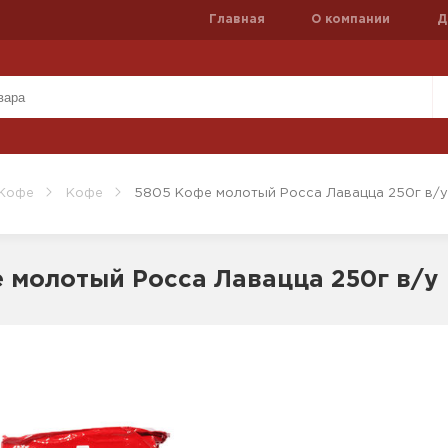
Главная
О компании
Д
 Кофе
Кофе
5805 Кофе молотый Росса Лавацца 250г в/у
 молотый Росса Лавацца 250г в/у