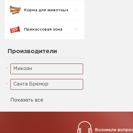
Корма для животных
123
Кофейные
8
напитки
Прикассовая зона
230
Производители
Микоян
Санта Бремор
Показать все
Возникли вопрос