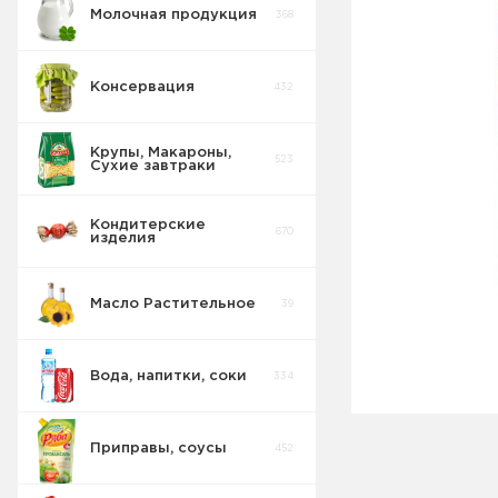
Молочная продукция
368
Консервация
432
Крупы, Макароны,
523
Сухие завтраки
Кондитерские
670
изделия
Масло Растительное
39
Вода, напитки, соки
334
Приправы, соусы
452