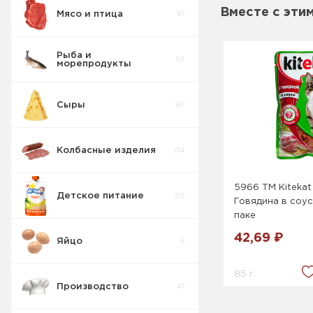
Вместе с эти
Мясо и птица
87
Рыба и
113
морепродукты
Сыры
187
Колбасные изделия
214
5966 ТМ Kitekat
Детское питание
215
Говядина в соус
паке
42,69 ₽
Яйцо
6
85 г.
Производство
47