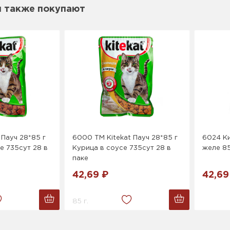
м также покупают
 Пауч 28*85 г
6000 ТМ Kitekat Пауч 28*85 г
6024 Ки
е 735сут 28 в
Курица в соусе 735сут 28 в
желе 8
паке
42,69 ₽
42,69
85 г.