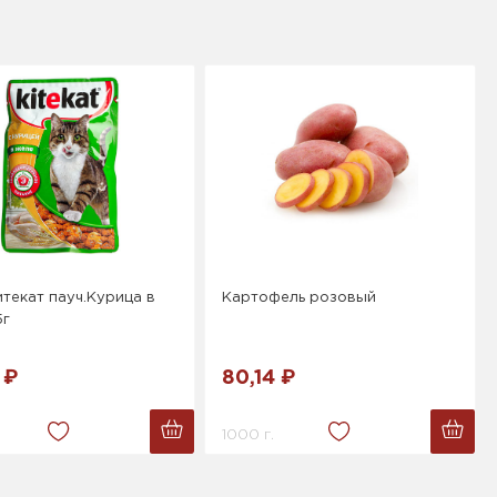
текат пауч.Курица в
Картофель розовый
5г
 ₽
80,14 ₽
1000 г.