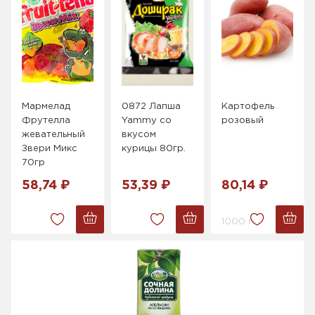
Мармелад
0872 Лапша
Картофель
Фрутелла
Yammy со
розовый
жевательный
вкусом
Звери Микс
курицы 80гр.
70гр
58,74 ₽
53,39 ₽
80,14 ₽
1000 г.