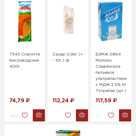
7545 Спагетти
Сахар 0,9кг (+
БЗМЖ 0864
Кисловодские
- 10г.) Ф
Молоко
400г
Славянское
питьевое
ультрапастеризов
с МДЖ 2,5% 1л
Тетрапак (шт.)
74,79 ₽
112,24 ₽
117,59 ₽
400 г.
1 г.