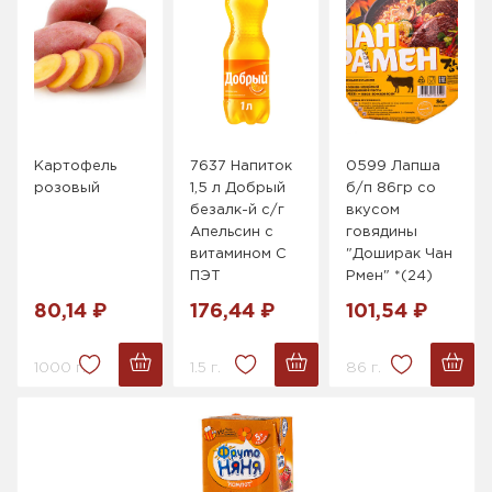
Картофель
7637 Напиток
0599 Лапша
розовый
1,5 л Добрый
б/п 86гр со
безалк-й с/г
вкусом
Апельсин с
говядины
витамином С
"Доширак Чан
ПЭТ
Рмен" *(24)
80,14 ₽
176,44 ₽
101,54 ₽
1000 г.
1.5 г.
86 г.