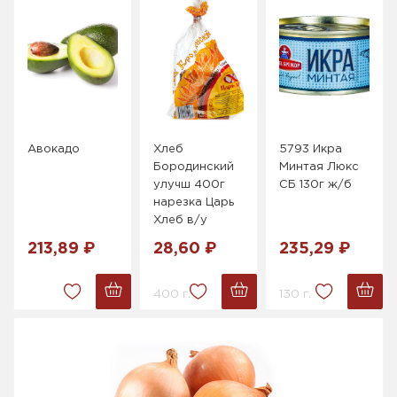
Авокадо
Хлеб
5793 Икра
Бородинский
Минтая Люкс
улучш 400г
СБ 130г ж/б
нарезка Царь
Хлеб в/у
213,89 ₽
28,60 ₽
235,29 ₽
400 г.
130 г.