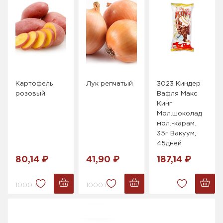
Картофель
Лук репчатый
3023 Киндер
розовый
Вафля Макс
Кинг
Мол.шоколад
мол.-карам.
35г Вакуум,
45дней
80,14 ₽
41,90 ₽
187,14 ₽
1000 г.
1000 г.