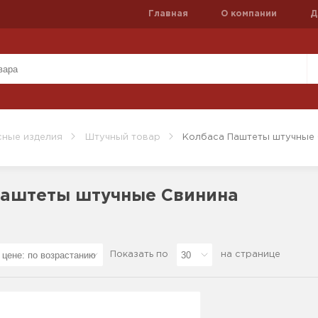
Главная
О компании
Д
ные изделия
Штучный товар
Колбаса Паштеты штучные
Паштеты штучные Свинина
Показать по
на странице