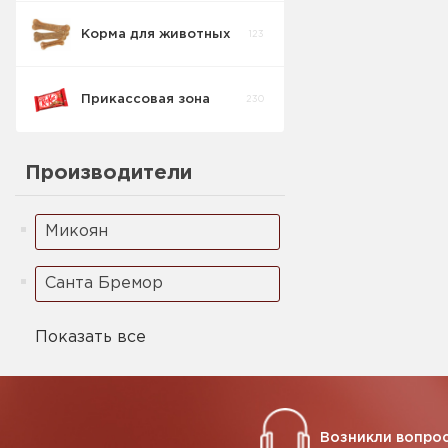
Свинина
Корма для животных
123
Колбаса
Деликатесы
2
штучные
Свинина
Прикассовая зона
230
Колбаса п/к
штучные
3
Свинина
Производители
Колбаса
3
Свинина
Микоян
Санта Бремор
Показать все
Возникли вопрос