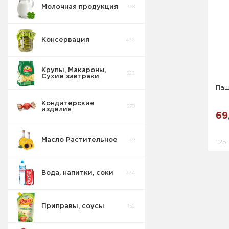
Молочная продукция
368
Консервация
432
Крупы, Макароны,
523
Сухие завтраки
Паш
Кондитерские
670
изделия
69
Масло Растительное
39
125 
Вода, напитки, соки
334
Приправы, соусы
452