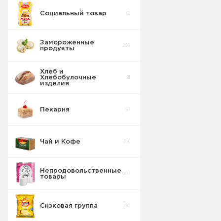
штучные
Социальный товар
61
Вареные
Сосиски
20
колбасы
5
штучные
Свинина
Замороженные
269
продукты
Колбаса
Сосиски
3
штучные
Свинина
Хлеб и
Хлебобулочные
81
изделия
Штучный
товар
4
Нарезка
Пекарня
57
Колбаса
Паштеты
2
штучные
Свинина
Чай и Кофе
315
Колбаса
Ветчины
1
штучные
Свинина
Непродовольственные
907
товары
Колбаса в/к
штучные
4
Свинина
Снэковая группа
190
Колбаса с/к
штучные
5