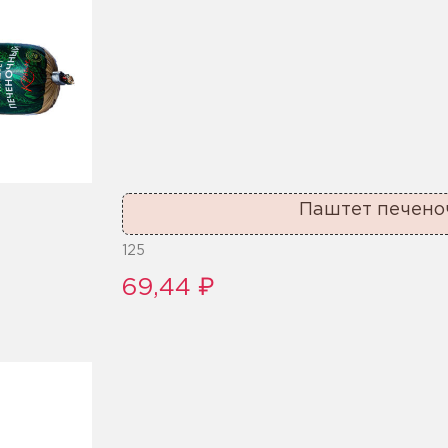
Паштет печено
125
69,44 ₽