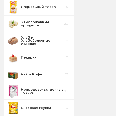
штучные
Социальный товар
61
Вареные
Сосиски
20
колбасы
5
штучные
Свинина
Замороженные
269
продукты
Колбаса
Сосиски
3
штучные
Свинина
Хлеб и
Хлебобулочные
81
изделия
Штучный
товар
4
Нарезка
Пекарня
57
Колбаса
Паштеты
2
штучные
Свинина
Чай и Кофе
315
Колбаса
Ветчины
1
штучные
Свинина
Непродовольственные
907
товары
Колбаса в/к
штучные
4
Свинина
Снэковая группа
190
Колбаса с/к
штучные
5