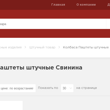
Главная
О компании
Д
ные изделия
Штучный товар
Колбаса Паштеты штучные
Паштеты штучные Свинина
Показать по
на странице