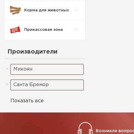
Свинина
Корма для животных
123
Колбаса
Деликатесы
2
штучные
Свинина
Прикассовая зона
230
Колбаса п/к
штучные
3
Свинина
Производители
Колбаса
3
Свинина
Микоян
Санта Бремор
Показать все
Возникли вопрос