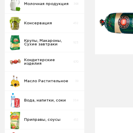
Молочная продукция
368
Консервация
432
Крупы, Макароны,
523
Сухие завтраки
Кондитерские
670
изделия
Масло Растительное
39
Вода, напитки, соки
334
Приправы, соусы
452